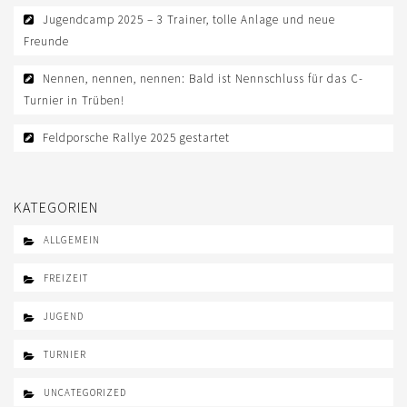
KIDS CLUB
Jugendcamp 2025 – 3 Trainer, tolle Anlage und neue
FREIZEIT
Freunde
FELDPORSCHE RALLY
Nennen, nennen, nennen: Bald ist Nennschluss für das C-
Turnier in Trüben!
SHOP
Feldporsche Rallye 2025 gestartet
LOGIN
KONTAKT
KATEGORIEN
IMPRESSUM
ALLGEMEIN
DATENSCHUTZ
FREIZEIT
HALL OF FAME
JUGEND
TURNIER
UNCATEGORIZED