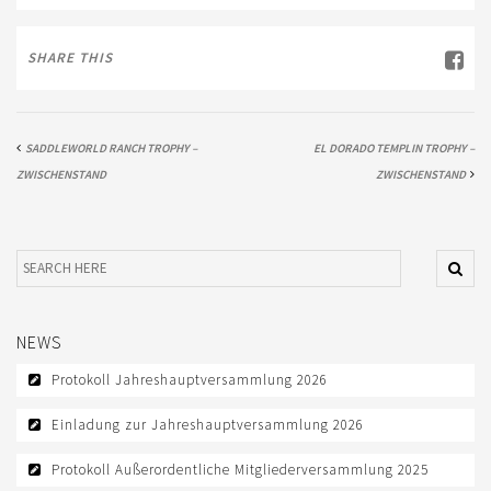
JUNGPFERDEPROGRAMM
SHARE THIS
TRAINER
TURNIERFACHLEUTE
SADDLEWORLD RANCH TROPHY –
EL DORADO TEMPLIN TROPHY –
ZWISCHENSTAND
ZWISCHENSTAND
EWU BUND
LANDESVERBÄNDE
WESTERN-REITABZEICHEN
AUSBILDUNG
NEWS
TRAINERAUSBILDUNG
Protokoll Jahreshauptversammlung 2026
AUSBILDUNG TURNIERFACHLEUTE
Einladung zur Jahreshauptversammlung 2026
JUGEND
Protokoll Außerordentliche Mitgliederversammlung 2025