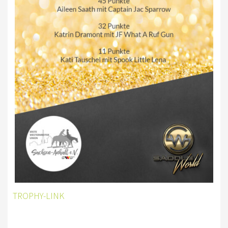
DOWNLOAD
SATZUNG/RECHTSORDNUNG
TROPHYS
DONUT BITS & SPURS RANCH TROPHY
SHOWTACK BLINGBLING TROPHY
EL DORADO TEMPLIN TROPHY
SADDLEWORLD RANCH TROPHY
SADDLEWORLD BLINGBLING TROPHY
WESTERNREITEN
TROPHY-LINK
EWU
TURNIERSPORT